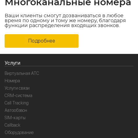
Многоканальные номера
Ваши клиенты смогут дозваниваться в любое
время по одному и тому же номеру, благодаря
функции распределения входящих звонков.
Подробнее
Услуги
Виртуальная АТС
Номера
Услуги связи
CRM-система
Call Tracking
Автообзвон
SIM-карты
Callback
Оборудование